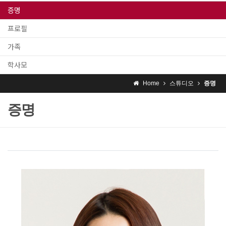
증명
프로필
가족
학사모
Home
스튜디오
증명
증명