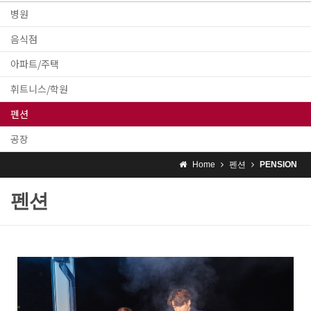
병원
음식점
아파트/주택
휘트니스/학원
펜션
공장
Home
펜션
PENSION
펜션