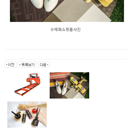
수제화쇼핑몰사진