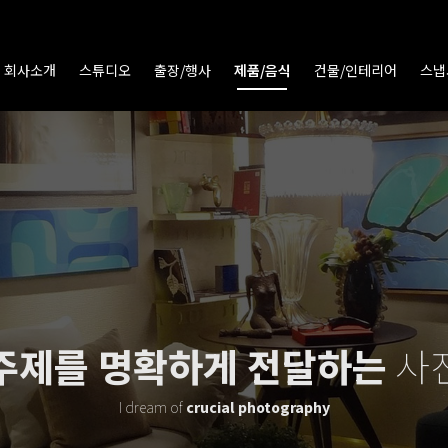
회사소개
스튜디오
출장/행사
제품/음식
건물/인테리어
스냅
주제를 명확하게 전달하는
사
I dream of
crucial photography