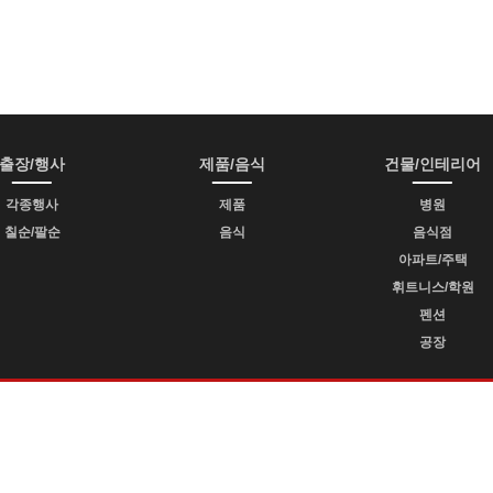
출장/행사
제품/음식
건물/인테리어
각종행사
제품
병원
칠순/팔순
음식
음식점
아파트/주택
휘트니스/학원
펜션
공장