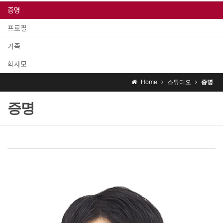
증명
프로필
가족
학사모
Home
스튜디오
증명
증명